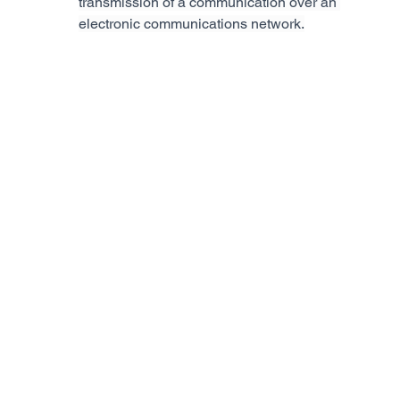
transmission of a communication over an 
electronic communications network.
Statistiken
✅
Marketing
✅
8. Aktivierung/Deaktivierung und 
Löschen von Cookies
Du kannst deinen Internetbrowser verwenden um 
automatisch oder manuell Cookies zu löschen. Du 
kannst außerdem spezifizieren ob spezielle 
Cookies nicht platziert werden sollen. Eine andere 
Möglichkeit ist es deinen Internetbrowser derart 
einzurichten, dass du jedes Mal benachrichtigt 
wirst, wenn ein Cookie platziert wird. Für weitere 