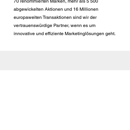
70 renommierten Marken, mehr als 5 500
abgewickelten Aktionen und 16 Millionen
europaweiten Transaktionen sind wir der
vertrauenswürdige Partner, wenn es um
innovative und effiziente Marketinglösungen geht.
E-Mail:
info@markenmehrwert.com
AGB
Impressum
Datenschutz
Cookie-Richtlinie (EU)